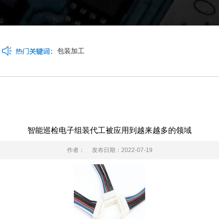
包装加工
智能巡检电子组装代工被应用到越来越多的领域
作者： 发布日期：2022-07-19