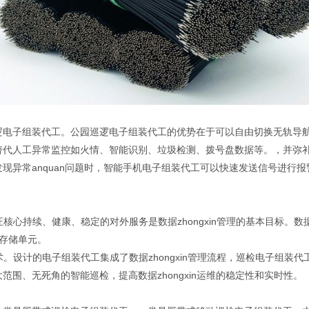
逻电子组装代工。公园巡逻电子组装代工的优势在于可以自由切换无轨导
替代人工异常监控如火情、智能识别、垃圾检测、拨号盘数据等。，并弥
异常anquan问题时，智能手机电子组装代工可以快速发送信号进行报警
证核心持续、健康、稳定的对外服务是数据zhongxin管理的基本目标。数据
和存储单元。
技术。设计的电子组装代工集成了数据zhongxin管理流程，巡检电子组
围、无死角的智能巡检，提高数据zhongxin运维的稳定性和实时性。