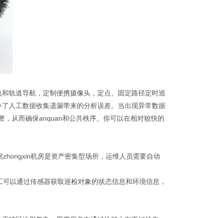
航和轨道导航，定制便携摄像头，定点、固定路径定时巡
补了人工数据收集遗漏带来的分析误差。当出现异常数据
，从而确保anquan和公共秩序。你可以在相对较快的
zhongxin机房是资产密集型场所，运维人员需要自动
装代工可以通过传感器获取巡检对象的状态信息和环境信息，