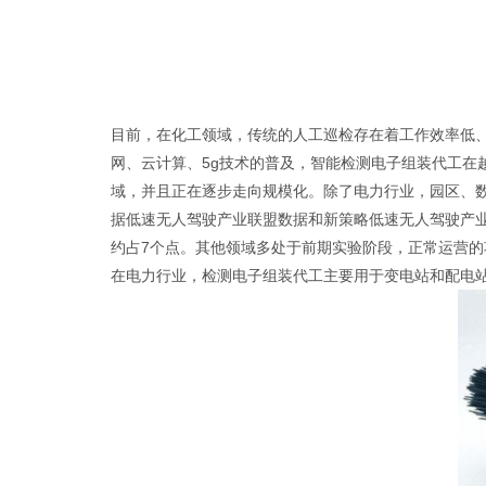
目前，在化工领域，传统的人工巡检存在着工作效率低
网、云计算、5g技术的普及，智能检测电子组装代工在
域，并且正在逐步走向规模化。除了电力行业，园区、数据
据低速无人驾驶产业联盟数据和新策略低速无人驾驶产业研
约占7个点。其他领域多处于前期实验阶段，正常运营
在电力行业，检测电子组装代工主要用于变电站和配电