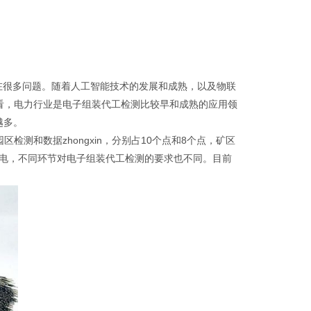
在很多问题。随着人工智能技术的发展和成熟，以及物联
看，电力行业是电子组装代工检测比较早和成熟的应用领
越多。
测和数据zhongxin，分别占10个点和8个点，矿区
电，不同环节对电子组装代工检测的要求也不同。目前