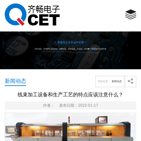
首页
关于我们
关于我们
电子制造服务
推荐视频
快速打样
产品中心
企业宗旨
电子线束加工
产业链
物料采购
SMT加工
新闻动态
成品组装
线束加工
在线留言
产业链化定制
成品组装加工
联系我们
合作供应商品牌
钣金加工
主要客户
机加工
包装加工
新闻动态
您的位置 ：
新闻动态
线束加工设备和生产工艺的特点应该注意什么？
作者： 发布日期：2022-01-17