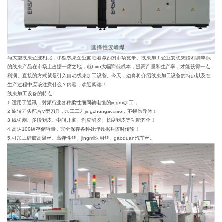
与大型线束企业相比，小型线束企业面临着激烈的市场竞争。线束加工企业要想凭借利润率低
的线束产品在市场上占据一席之地，就bixu大幅降低成本，提高产量和生产率，才能获得一点
利润。直接的方式就是引入自动线束加工设备。今天，边肖将介绍线束加工设备的特点以及在
生产过程中应该注意什么？内容，欢迎阅读！
线束加工设备的特点:
1.适用于通讯、射频行业各种柔性细同轴电缆的jingmi加工；
2.旋转刀头配合V型刀具，加工工艺jingzhungaoxiao，不损伤导体！
3.线切割、多段剥皮、中间开窗、剥皮留胶、长度剥皮等功能齐全！
4.高达100组存储容量，完全保存各种处理数据并随时传输！
5.可加工硅胶高温丝、高弹性丝、jingmi医用丝、gaoduan汽车丝。