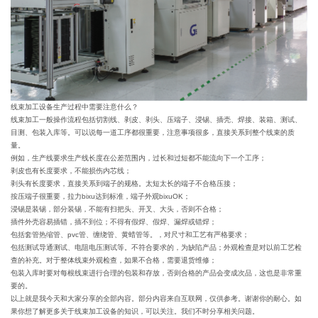
线束加工设备生产过程中需要注意什么？
线束加工一般操作流程包括切割线、剥皮、剥头、压端子、浸锡、插壳、焊接、装箱、测试、
目测、包装入库等。可以说每一道工序都很重要，注意事项很多，直接关系到整个线束的质
量。
例如，生产线要求生产线长度在公差范围内，过长和过短都不能流向下一个工序；
剥皮也有长度要求，不能损伤内芯线；
剥头有长度要求，直接关系到端子的规格。太短太长的端子不合格压接；
按压端子很重要，拉力bixu达到标准，端子外观bixuOK；
浸锡是装锡，部分装锡，不能有扫把头、开叉、大头，否则不合格；
插件外壳容易插错，插不到位；不得有假焊、假焊、漏焊或错焊；
包括套管热缩管、pvc管、缠绕管、黄蜡管等。，对尺寸和工艺有严格要求；
包括测试导通测试、电阻电压测试等。不符合要求的，为缺陷产品；外观检查是对以前工艺检
查的补充。对于整体线束外观检查，如果不合格，需要退货维修；
包装入库时要对每根线束进行合理的包装和存放，否则合格的产品会变成次品，这也是非常重
要的。
以上就是我今天和大家分享的全部内容。部分内容来自互联网，仅供参考。谢谢你的耐心。如
果你想了解更多关于线束加工设备的知识，可以关注。我们不时分享相关问题。